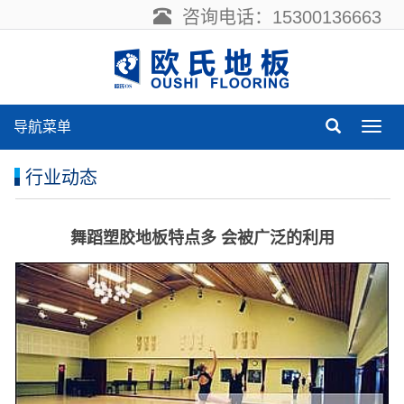
咨询电话：15300136663
导航菜单
导
航
菜
行业动态
单
舞蹈塑胶地板特点多 会被广泛的利用