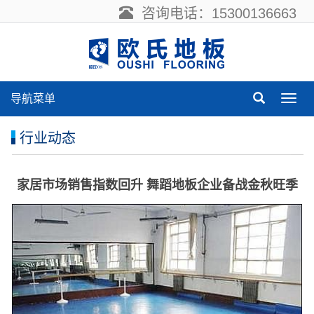
咨询电话：15300136663
导航菜单
导
航
菜
行业动态
单
家居市场销售指数回升 舞蹈地板企业备战金秋旺季