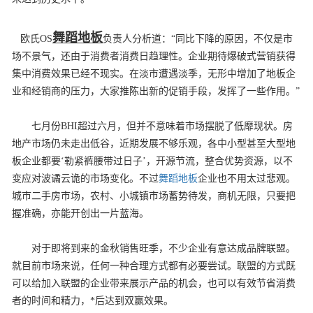
舞蹈地板
欧氏OS
负责人分析道：
“
同比下降的原因，不仅是市
场不景气，还由于消费者消费日趋理性。企业期待爆破式营销获得
集中消费效果已经不现实。在淡市遭遇淡季，无形中增加了地板企
业和经销商的压力，大家推陈出新的促销手段，发挥了一些作用。
”
七月份
BHI
超过六月，但并不意味着市场摆脱了低靡现状。房
地产市场仍未走出低谷，近期发展不够乐观，各中小型甚至大型地
板企业都要
‘
勒紧裤腰带过日子
’
，开源节流，整合优势资源，以不
变应对波谲云诡的市场变化。不过
舞蹈地板
企业也不用太过悲观。
城市二手房市场，农村、小城镇市场蓄势待发，商机无限，只要把
握准确，亦能开创出一片蓝海。
对于即将到来的金秋销售旺季，不少企业有意达成品牌联盟。
就目前市场来说，任何一种合理方式都有必要尝试。联盟的方式既
可以给加入联盟的企业带来展示产品的机会，也可以有效节省消费
者的时间和精力，*后达到双赢效果。