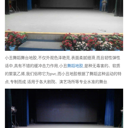
小丑舞蹈舞台地胶,不仅外观色泽艳亮,表面柔腻细滑,而且韧性弹性
适中,具有不错的缓冲击力作用,小丑
舞蹈地胶
,是种无毒害的、软质
的聚氯乙烯,我们俗称它为pvc,而小丑地胶根据了舞蹈这种运动的特
点,专制而成.适用于各大剧院、演艺场所等专业水准的舞台.