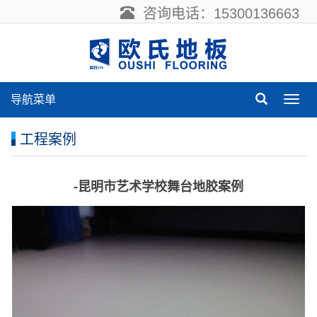
咨询电话：15300136663
导航菜单
导
航
菜
工程案例
单
-昆明市艺术学校舞台地胶案例