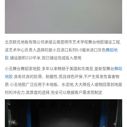
北京欧氏地板有限公司承接云南昆明市艺术学校舞台地胶铺设工程,
该艺术中心负责人选择的是小丑进口系列5.0毫米进口灰色
舞蹈地
胶
,铺设面积210平米,现已铺设完成投入使用.
小丑舞台舞蹈室地胶,多年以来畅销于美国和东南亚,是新型舞台
舞蹈
地胶
.具有优良的防滑、耐磨性,而且绿色环保,不产生挥发性毒害物
质.小丑地胶广泛应用于木地板、水泥地,大大降低人或物回落到地面
时的冲击力,其厚度的选择,完全可以根据客户需求而制定.