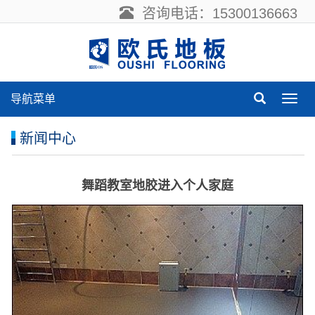
咨询电话：15300136663
导航菜单
导
航
菜
新闻中心
单
舞蹈教室地胶进入个人家庭