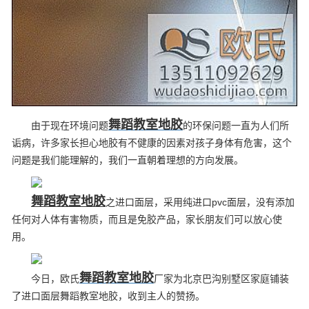
舞蹈教室地胶
由于现在环境问题
的环保问题一直为人们所
诟病，许多家长担心地胶有不健康的因素对孩子身体有危害，这个
问题是我们能理解的，我们一直朝着理想的方向发展。
舞蹈教室地胶
pvc
之进口面层，采用纯进口
面层，没有添加
任何对人体有害物质，而且是免胶产品，家长朋友们可以放心使
用。
舞蹈教室地胶
今日，欧氏
厂家为北京巴沟别墅区家庭铺装
了进口面层舞蹈教室地胶，收到主人的赞扬。