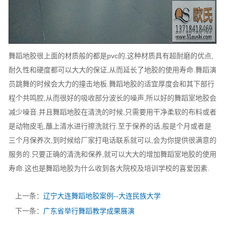
舞蹈地胶很上面的材质般的都是pvc的,这种材质具有超耐磨的优点,
耐久性和硬度都可以大大的保证,从而延长了地胶的使用寿命.舞蹈演
员跳舞的时候会大力的撞击地板.舞蹈地胶的适宜厚度会和其下部行
程个共鸣腔,从而很好的吸收部分波长的噪声,所以好的舞蹈室地胶会
减少噪音.并且舞蹈地胶在清洗的时候,只需要用干净柔软的布料或者
是动物皮毛,蘸上清水进行擦洗就行.至于保养的话,般是个月或者是
三个月保养次,到时候给厂家打电话联系就可以,会为你提供很满意的
服务的.只要正确的清洗和保养,就可以大大的增加舞蹈室地胶的使用
寿命.这也是舞蹈地胶为什么收到各大院校及培训学校的喜爱因素.
上一条：
辽宁大连舞蹈地胶案例--大连民族大学
下一条：
广东省举行舞蹈教学成果展演