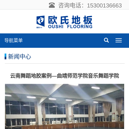
咨询电话：15300136663
导航菜单
导
航
菜
新闻中心
单
云南舞蹈地胶案例—曲靖师范学院音乐舞蹈学院