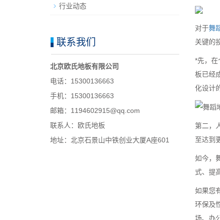
行业动态
对于
舞
联系我们
关键的投
*先，
北京欧氏地板有限公司
板已经
电话：15300136663
化设计
手机：15300136663
邮箱：1194602915@qq.com
联系人：欧氏地板
第二，
至达到
地址：北京石景山中铁创业大厦A座601
如今，
式、提
如果您
环保及
场、办