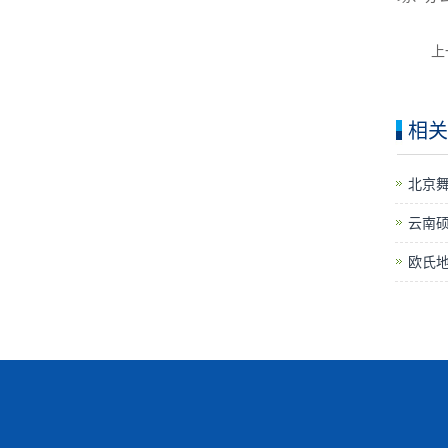
上
相关
​北京
云南
欧氏