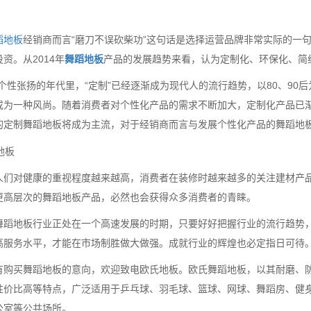
蹈地板
经销商而言“磨刀不误砍柴功”这句话是选择运营品牌非常实际的一
资。从2014年
舞蹈地板
产品的发展趋势来看，认为定制化、环保化、简
在个性张扬的年代里，“定制”已经逐渐成为现代人的流行趋势，以80、9
成为一种风尚。随着消费者对个性化产品的需求不断加大，定制化产品已渐
的定制舞蹈地板将成为主流，对于经销商而言与发展个性化产品的舞蹈地
人们对健康的重视程度越来越高，消费者在装修时越来越多的关注建材产
更高层次的舞蹈地板产品，必然也会获得众多消费者的青睐。
舞蹈地板行业正处在一个高速发展的时期，只要好好把握行业的流行趋势
高服务水平，才能在市场制胜做大做强。成就行业的辉煌也必定指日可待
有购买舞蹈地板的意向，欢迎致电欧氏地板。欧氏舞蹈地板，以其耐磨、
性价比高等特点，广泛适用于乒乓球、羽毛球、篮球、网球、舞蹈房、健
公室等公共场所。